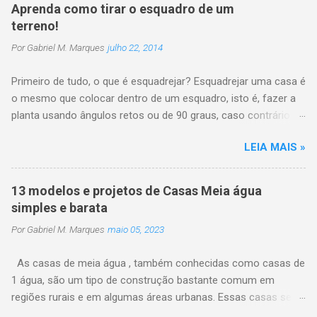
r
Aprenda como tirar o esquadro de um
u
terreno!
m
c
Por
Gabriel M. Marques
julho 22, 2014
o
m
e
Primeiro de tudo, o que é esquadrejar? Esquadrejar uma casa é
n
o mesmo que colocar dentro de um esquadro, isto é, fazer a
t
planta usando ângulos retos ou de 90 graus, caso contrário
á
r
poderá trazer problema na distribuição dos demais cômodos
i
LEIA MAIS »
dentro do terreno. Isto é bastante fácil de fazer quando você
o
tem um terreno quadrado ou retangular e nesse caso o
projeto da casa só precisa seguir o formato do terreno que já
13 modelos e projetos de Casas Meia água
está esquadrejado, mas quando o terreno é desnivelado ou
simples e barata
tem medidas irregulares, então é necessário ter um pouco
Por
Gabriel M. Marques
maio 05, 2023
mais de atenção no processo de esquadrejamento da casa. A
ferramenta empregada nesta operação é o esquadro para
As casas de meia água , também conhecidas como casas de
verificar o ângulo reto , porém limita-se aos vãos pequenos. O
1 água, são um tipo de construção bastante comum em
esquadro deve ficar tangenciando as linhas sem as tocá-las,
regiões rurais e em algumas áreas urbanas. Essas casas se
quando as linhas ficarem paralelas ao esquadro garantimos o
caracterizam pelo telhado com apenas uma inclinação, que é