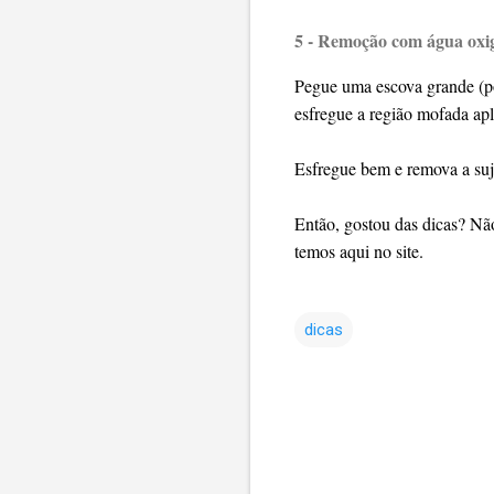
5 - Remoção com água oxi
Pegue uma escova grande (po
esfregue a região mofada ap
Esfregue bem e remova a su
Então, gostou das dicas? Não
temos aqui no site.
dicas
C
o
m
e