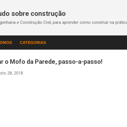
Pular para o conteúdo principal
Tudo sobre construção
enharia e Construção Civil, para aprender como construir na práti
SOMOS
CATEGORIAS
ar o Mofo da Parede, passo-a-passo!
sto 28, 2018