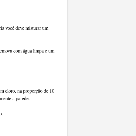
ária você deve misturar um
e remova com água limpa e um
om cloro, na proporção de 10
amente a parede.
o.