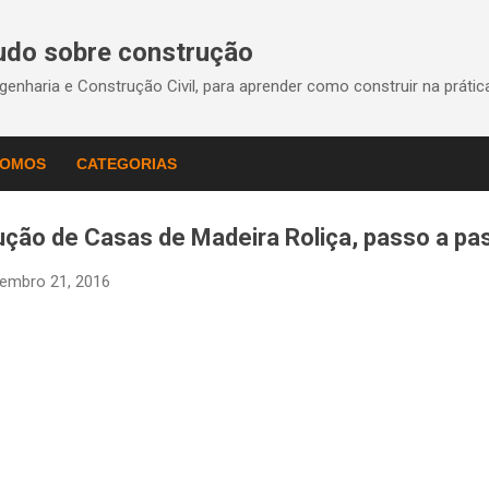
Pular para o conteúdo principal
Tudo sobre construção
enharia e Construção Civil, para aprender como construir na práti
SOMOS
CATEGORIAS
ução de Casas de Madeira Roliça, passo a pa
embro 21, 2016