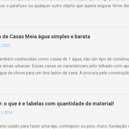
ue o parafuso ou qualquer outro objeto que queira segurar firme den
e feche o alicate e veja se ele segurou ficou firme. Se não ficou fi
e traseira do alicate. ATENÇÃO : A pressão do alicate tem que ser 
s uma mão. Não bata com martelo para fechar mais firme. Veja tam
r e abrir o alicate, aperte o pequeno gatilho representado na figura 
s de Casas Meia água simples e barata
travar o alicate de pressão para ter um aperte firme para segurar p
, 2023
também conhecidas como casas de 1 água, são um tipo de constr
s áreas urbanas. Essas casas se caracterizam pelo telhado com ap
água da chuva para um dos lados da casa. A procura pela construçã
ias com baixo orçamento ou para quem precisa fazer uma casa de s
eiro no local. Portanto, a escolha de uma casa de madeira com apen
a. No entanto, elas podem ser construídas em diversos materiais, c
s. O telhado pode ser feito de telhas de cerâmica, fibrocimento, zinc
 que é e tabelas com quantidade de material!
ipo de moradia é que em geral elas possuem uma estrutura simpl
1, 2016
ozinha e banheiro anexo. Além disso, elas po...
reto usado para fazer uma laje, contrapiso ou piso, muro, fundação