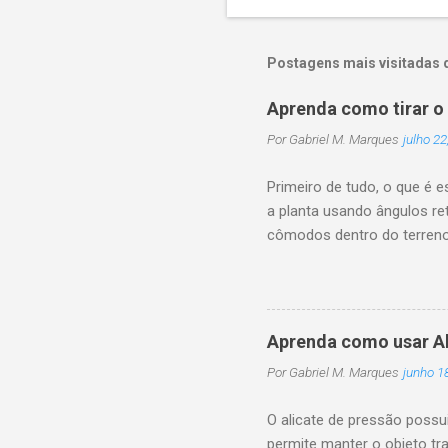
Postagens mais visitadas 
Aprenda como tirar o
Por
Gabriel M. Marques
julho 22
Primeiro de tudo, o que é 
a planta usando ângulos re
cômodos dentro do terreno.
caso o projeto da casa só 
desnivelado ou tem medida
esquadrejamento da casa. 
limita-se aos vãos pequeno
Aprenda como usar Al
paralelas ao esquadro gar
Por
Gabriel M. Marques
junho 1
casa: 1 - Escolha um cant
O alicate de pressão possu
permite manter o objeto t