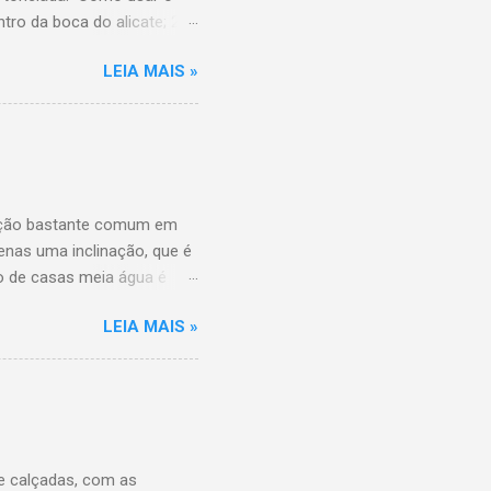
tro da boca do alicate; 2-
rme, regule a pressão
LEIA MAIS »
de modo que você consiga
bém: as funções de alicate
abaixo. Então, dessa forma
eças ou parafusos.
ução bastante comum em
enas uma inclinação, que é
o de casas meia água é
ítio ou de praia e não
LEIA MAIS »
as 1 água, pode ser a
omo madeira, alvenaria ou
o, entre outros materiais.
es, com um cômodo
 e calçadas, com as