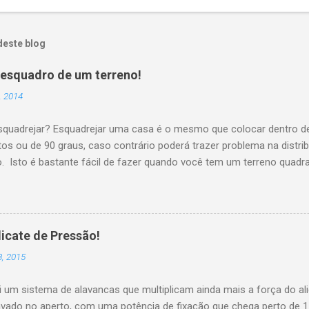
deste blog
 esquadro de um terreno!
, 2014
esquadrejar? Esquadrejar uma casa é o mesmo que colocar dentro de
tos ou de 90 graus, caso contrário poderá trazer problema na distr
 Isto é bastante fácil de fazer quando você tem um terreno quadr
precisa seguir o formato do terreno que já está esquadrejado, mas 
s irregulares, então é necessário ter um pouco mais de atenção no
A ferramenta empregada nesta operação é o esquadro para verificar
s. O esquadro deve ficar tangenciando as linhas sem as tocá-las, q
icate de Pressão!
antimos o ângulo reto, conforme mostra a figura. Passo a passo d
8, 2015
o da casa como ponto de partida e marque-o com uma estaca ...
i um sistema de alavancas que multiplicam ainda mais a força do al
ravado no aperto, com uma potência de fixação que chega perto de 