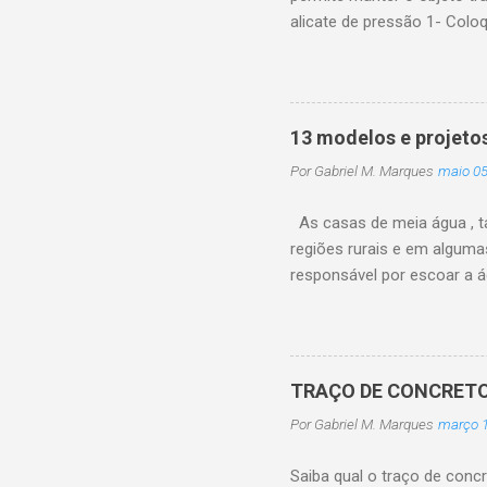
alicate de pressão 1- Coloq
Com a outra mão faça força 
girando o parafuso na part
apertar, fechar, com apena
universal. 3- Para destrava
13 modelos e projeto
você consegue travar e des
Por
Gabriel M. Marques
maio 05
As casas de meia água , 
regiões rurais e em alguma
responsável por escoar a 
bastante comum para famíl
pretende gastar muito dinh
solução ideal e mais barat
até materiais pré-fabricado
TRAÇO DE CONCRETO: o
A grande vantagem desse t
Por
Gabriel M. Marques
março 1
principal, um quarto, uma c
Saiba qual o traço de conc