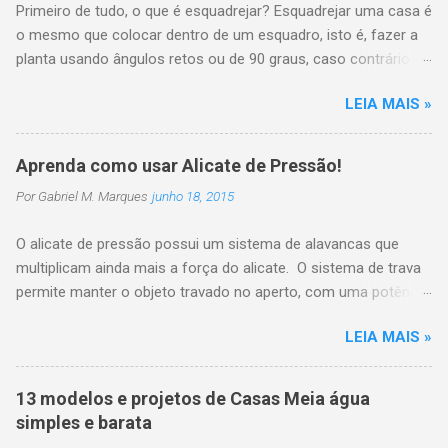
Primeiro de tudo, o que é esquadrejar? Esquadrejar uma casa é
o mesmo que colocar dentro de um esquadro, isto é, fazer a
planta usando ângulos retos ou de 90 graus, caso contrário
poderá trazer problema na distribuição dos demais cômodos
LEIA MAIS »
dentro do terreno. Isto é bastante fácil de fazer quando você
tem um terreno quadrado ou retangular e nesse caso o
projeto da casa só precisa seguir o formato do terreno que já
Aprenda como usar Alicate de Pressão!
está esquadrejado, mas quando o terreno é desnivelado ou
Por
Gabriel M. Marques
junho 18, 2015
tem medidas irregulares, então é necessário ter um pouco
mais de atenção no processo de esquadrejamento da casa. A
O alicate de pressão possui um sistema de alavancas que
ferramenta empregada nesta operação é o esquadro para
multiplicam ainda mais a força do alicate. O sistema de trava
verificar o ângulo reto , porém limita-se aos vãos pequenos. O
permite manter o objeto travado no aperto, com uma potência
esquadro deve ficar tangenciando as linhas sem as tocá-las,
de fixação que chega perto de 1 tonelada. Como usar o
quando as linhas ficarem paralelas ao esquadro garantimos o
LEIA MAIS »
alicate de pressão 1- Coloque o parafuso ou qualquer outro
ângulo reto, conforme mostra a figura. Passo a passo de
objeto que queira segurar firme dentro da boca do alicate; 2-
como esquadrejar uma casa: 1 - Escolha um canto da casa
Com a outra mão faça força e feche o alicate e veja se ele
como ponto de partida e marque-o com uma estaca ...
13 modelos e projetos de Casas Meia água
segurou ficou firme. Se não ficou firme, regule a pressão
simples e barata
girando o parafuso na parte traseira do alicate. ATENÇÃO : A