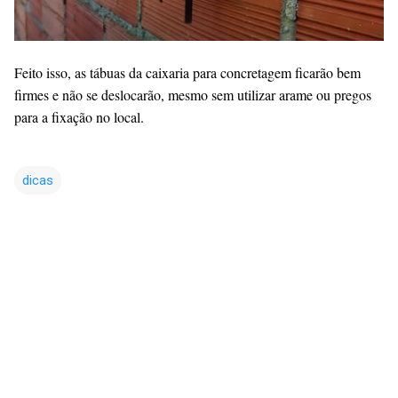
Feito isso, as tábuas da caixaria para concretagem ficarão bem
firmes e não se deslocarão, mesmo sem utilizar arame ou pregos
para a fixação no local.
dicas
C
o
m
e
n
t
á