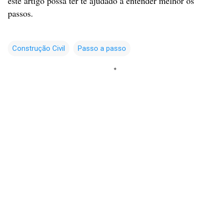
este artigo possa ter te ajudado a entender melhor os
passos.
Construção Civil
Passo a passo
C
o
m
e
n
t
á
r
i
o
s