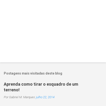
P
o
s
t
Postagens mais visitadas deste blog
a
r
Aprenda como tirar o esquadro de um
u
terreno!
m
c
Por
Gabriel M. Marques
julho 22, 2014
o
m