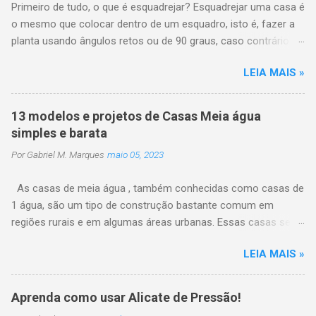
e
Primeiro de tudo, o que é esquadrejar? Esquadrejar uma casa é
n
o mesmo que colocar dentro de um esquadro, isto é, fazer a
t
planta usando ângulos retos ou de 90 graus, caso contrário
á
r
poderá trazer problema na distribuição dos demais cômodos
i
LEIA MAIS »
dentro do terreno. Isto é bastante fácil de fazer quando você
o
tem um terreno quadrado ou retangular e nesse caso o
projeto da casa só precisa seguir o formato do terreno que já
13 modelos e projetos de Casas Meia água
está esquadrejado, mas quando o terreno é desnivelado ou
simples e barata
tem medidas irregulares, então é necessário ter um pouco
Por
Gabriel M. Marques
maio 05, 2023
mais de atenção no processo de esquadrejamento da casa. A
ferramenta empregada nesta operação é o esquadro para
As casas de meia água , também conhecidas como casas de
verificar o ângulo reto , porém limita-se aos vãos pequenos. O
1 água, são um tipo de construção bastante comum em
esquadro deve ficar tangenciando as linhas sem as tocá-las,
regiões rurais e em algumas áreas urbanas. Essas casas se
quando as linhas ficarem paralelas ao esquadro garantimos o
caracterizam pelo telhado com apenas uma inclinação, que é
ângulo reto, conforme mostra a figura. Passo a passo de
LEIA MAIS »
responsável por escoar a água da chuva para um dos lados da
como esquadrejar uma casa: 1 - Escolha um canto da casa
casa. A procura pela construção de casas meia água é
como ponto de partida e marque-o com uma estaca ...
bastante comum para famílias com baixo orçamento ou para
Aprenda como usar Alicate de Pressão!
quem precisa fazer uma casa de sítio ou de praia e não