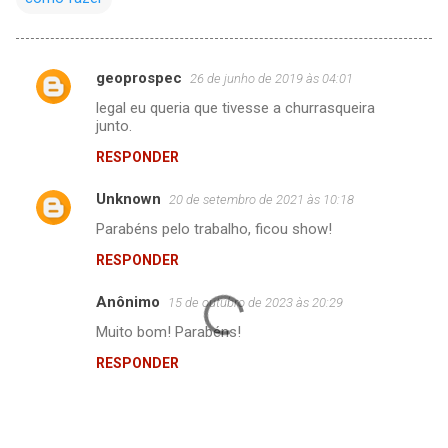
geoprospec
26 de junho de 2019 às 04:01
C
legal eu queria que tivesse a churrasqueira
o
junto.
m
RESPONDER
e
Unknown
n
20 de setembro de 2021 às 10:18
t
Parabéns pelo trabalho, ficou show!
á
RESPONDER
r
Anônimo
15 de outubro de 2023 às 20:29
i
Muito bom! Parabéns!
o
RESPONDER
s