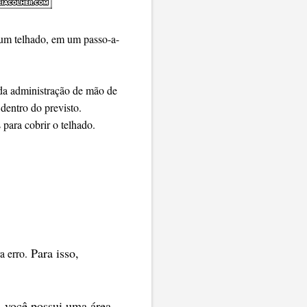
r um telhado, em um passo-a-
 da administração de mão de
 dentro do previsto.
 para cobrir o telhado.
Para isso,
ra erro.
, você possui uma área