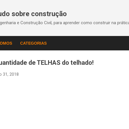
Pular para o conteúdo principal
Tudo sobre construção
enharia e Construção Civil, para aprender como construir na práti
SOMOS
CATEGORIAS
uantidade de TELHAS do telhado!
ho 31, 2018