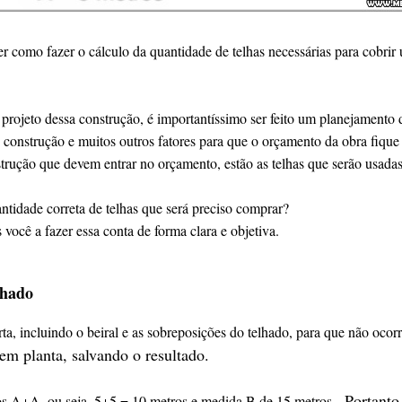
er como fazer o cálculo da quantidade de telhas necessárias para cobri
projeto dessa construção, é importantíssimo ser feito um planejamento
 construção e muitos outros fatores para que o orçamento da obra fique
strução que devem entrar no orçamento, estão as telhas que serão usadas
ntidade correta de telhas que será preciso comprar?
você a fazer essa conta de forma clara e objetiva.
lhado
ta, incluindo o beiral e as sobreposições do telhado, para que não ocor
 em planta, salvando o resultado.
Portanto
s A+A, ou seja, 5+5 = 10 metros e medida B de 15 metros.