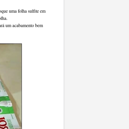
loque uma folha sulfite em
olha.
eixará um acabamento bem