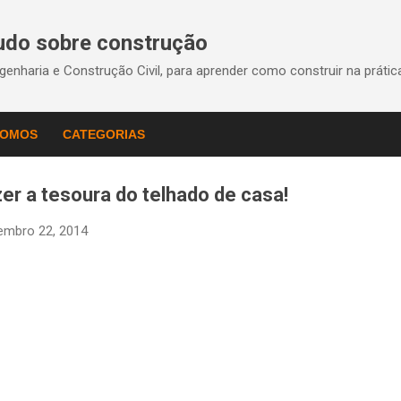
Pular para o conteúdo principal
Tudo sobre construção
enharia e Construção Civil, para aprender como construir na práti
SOMOS
CATEGORIAS
r a tesoura do telhado de casa!
embro 22, 2014